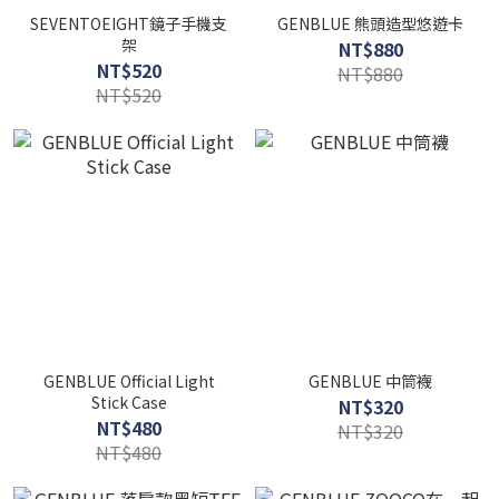
SEVENTOEIGHT鏡子手機支
GENBLUE 熊頭造型悠遊卡
架
NT$880
NT$520
NT$880
NT$520
GENBLUE Official Light
GENBLUE 中筒襪
Stick Case
NT$320
NT$480
NT$320
NT$480