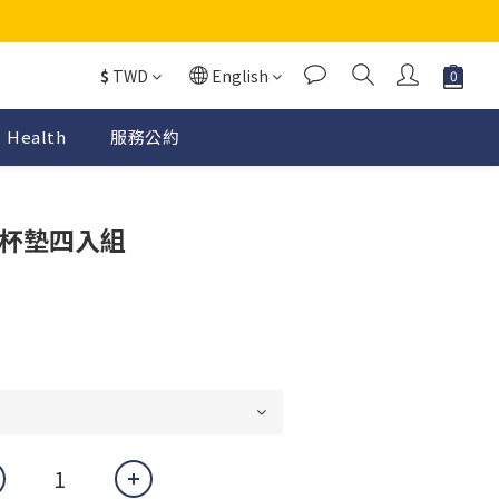
$
TWD
English
Health
服務公約
K 杯墊四入組