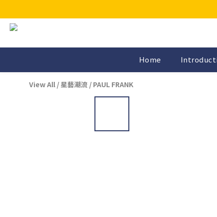
Home
Introduct
View All
/
星藝潮流
/
PAUL FRANK