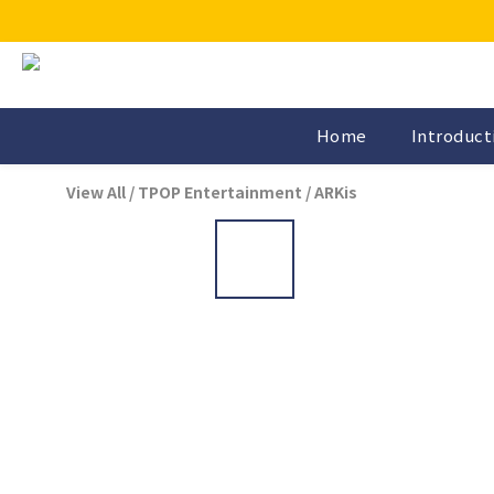
Home
Introduct
View All
/
TPOP Entertainment
/
ARKis