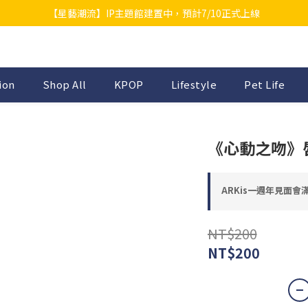
【星藝潮流】IP主題館建置中，預計7/10正式上線
ion
Shop All
KPOP
Lifestyle
Pet Life
《心動之吻》
ARKis一週年見面會滿額贈
NT$200
NT$200