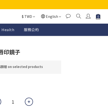
$
TWD
English
Health
服務公約
唇印鏡子
 on selected products