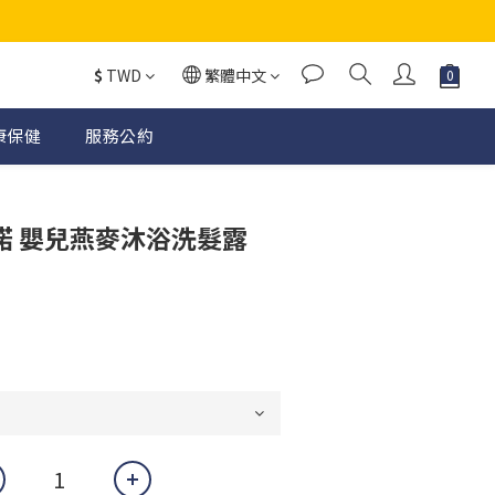
$
TWD
繁體中文
康保健
服務公約
惟諾 嬰兒燕麥沐浴洗髮露