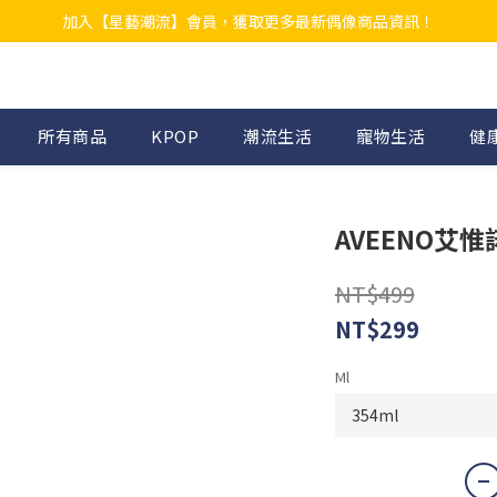
加入【星藝潮流】會員，獲取更多最新偶像商品資訊！
所有商品
KPOP
潮流生活
寵物生活
健
AVEENO艾
NT$499
NT$299
Ml