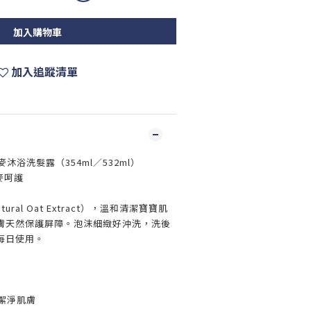
加入購物車
加入追蹤清單
麥沐浴洗髮露（354ml／532ml）
麥呵護
ral Oat Extract），溫和清潔寶寶肌
膚天然保護屏障。泡沫細緻好沖洗，洗後
每日使用。
潔淨肌膚