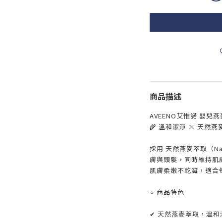
商品描述
AVEENO艾惟諾 嬰兒燕
🌾 溫和潔淨 × 天然燕
採用 天然燕麥萃取（Natu
膚與頭髮，同時維持肌
肌膚柔嫩不乾澀，適合
⭐ 商品特色
✔ 天然燕麥萃取，溫和