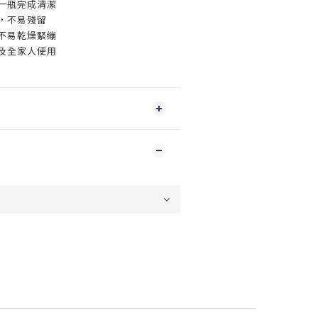
一瓶完成清潔
，不易殘留
不易乾燥緊繃
及全家人使用