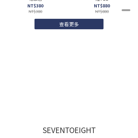
NT$380
NT$880
NT$380
NT$880
查看更多
SEVENTOEIGHT