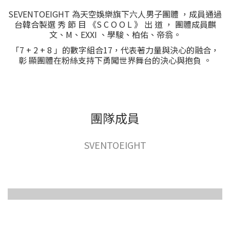
SEVENTOEIGHT 為天空娛樂旗下六人男子團體 ，成員通過
台韓合製選 秀 節 目 《S C O O L 》 出 道 ， 團體成員麒
文、M、EXXI 、學駿、柏佑、帝翁。
「7 + 2 + 8 」的數字組合17，代表著力量與決心的融合，
彰 顯團體在粉絲支持下勇闖世界舞台的決心與抱負 。
團隊成員
SVENTOEIGHT