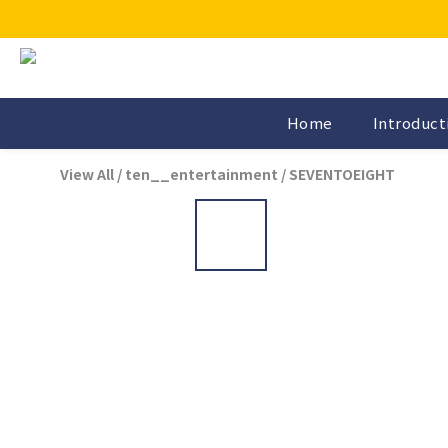
Home
Introduct
View All
/
ten__entertainment
/
SEVENTOEIGHT