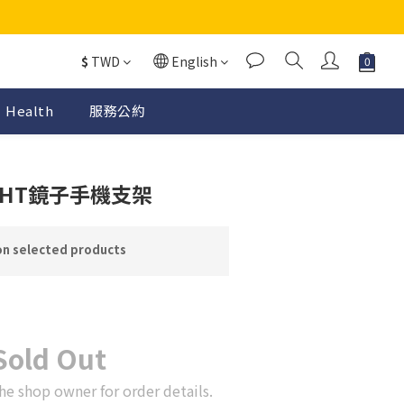
$
TWD
English
Health
服務公約
IGHT鏡子手機支架
elected products
Sold Out
he shop owner for order details.