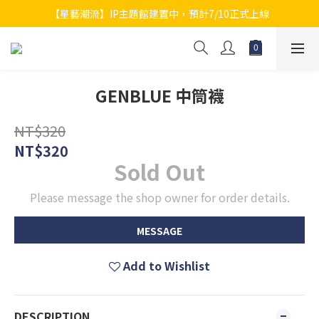
【星藝潮流】IP主題館建置中，預計7/10正式上線
GENBLUE 中筒襪
NT$320
NT$320
Sold Out
Please message the shop owner for order details.
MESSAGE
Add to Wishlist
DESCRIPTION