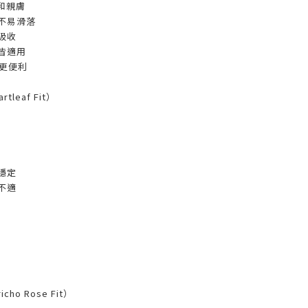
溫和親膚
不易滑落
吸收
皆適用
養更便利
tleaf Fit）
穩定
不適
cho Rose Fit）