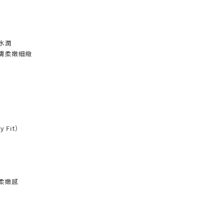
水潤
膚柔嫩細緻
 Fit）
柔嫩感