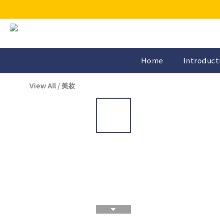
Home
Introduct
View All
/
美妝