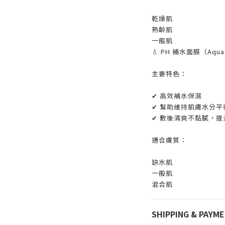
乾燥肌
熟齡肌
一般肌
💧 PH 補水面膜（Aqua 
主要特色：
✔ 高效補水保濕
✔ 幫助維持肌膚水分平
✔ 敷後清爽不黏膩，提
適合膚質：
缺水肌
一般肌
混合肌
SHIPPING & PAYM