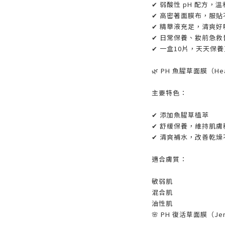
✔ 弱酸性 pH 配方，
✔ 高密著面膜布，服貼
✔ 精華液充足，清爽好
✔ 日常保養、妝前急救
✔ 一盒10片，天天保
🌿 PH 魚腥草面膜（Hear
主要特色：
✔ 添加魚腥草植萃
✔ 舒緩保養，維持肌膚
✔ 清爽補水，改善乾燥
適合膚質：
敏弱肌
混合肌
油性肌
🌸 PH 復活草面膜（Jeri