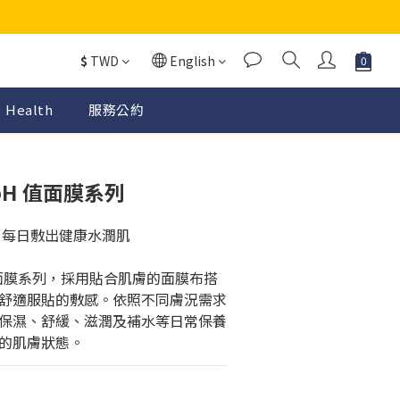
$
TWD
English
Health
服務公約
 pH 值面膜系列
｜每日敷出健康水潤肌
H 值面膜系列，採用貼合肌膚的面膜布搭
舒適服貼的敷感。依照不同膚況需求
保濕、舒緩、滋潤及補水等日常保養
的肌膚狀態。