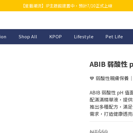
【星藝潮流】IP主題館建置中，預計7/10正式上線
ion
Shop All
KPOP
Lifestyle
Pet Life
ABIB 弱酸性
💙 弱酸性親膚保養
ABIB 弱酸性 p
配滿滿精華液，提供
推出多種配方，滿足
需求，打造健康透亮
NT$59