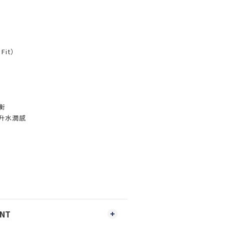
Fit）
衡
升水潤感
ENT