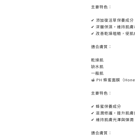
主要特色：
✔ 添加復活草保養成分
✔ 深層保濕，維持肌膚
✔ 改善乾燥粗糙，使肌
適合膚質：
乾燥肌
缺水肌
一般肌
🍯 PH 蜂蜜面膜（Honey
主要特色：
✔ 蜂蜜保養成分
✔ 滋潤修護，提升肌膚
✔ 維持肌膚光澤與彈潤
適合膚質：