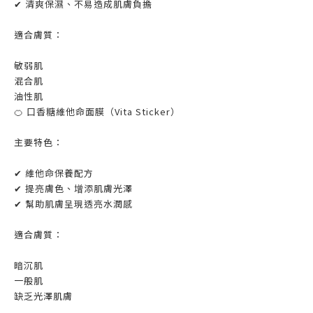
✔ 清爽保濕、不易造成肌膚負擔
適合膚質：
敏弱肌
混合肌
油性肌
🍊 口香糖維他命面膜（Vita Sticker）
主要特色：
✔ 維他命保養配方
✔ 提亮膚色、增添肌膚光澤
✔ 幫助肌膚呈現透亮水潤感
適合膚質：
暗沉肌
一般肌
缺乏光澤肌膚