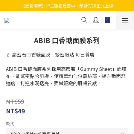
【星藝潮流】IP主題館建置中，預計7/10正式上線
ABIB 口香糖面膜系列
💧 高密著口香糖面膜｜緊密服貼 每日養膚
ABIB 口香糖面膜系列採用高密著「Gummy Sheet」面膜
布，能緊密貼合肌膚，使精華均勻包覆臉部，提升敷面舒
適度，打造水潤透亮、柔嫩細緻的肌膚質感。
NT$59
NT$49
款式