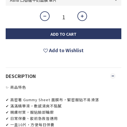
ADD TO CART
Add to Wishlist
DESCRIPTION
✨ 商品特色
✔ 高密著 Gummy Sheet 面膜布，緊密服貼不易滑落
✔ 滿滿精華液，敷感清爽不黏膩
✔ 親膚材質，服貼臉部輪廓
✔ 日常保養、妝前急救皆適用
✔ 一盒10片，方便每日保養