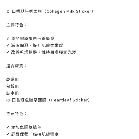
🥛 口香糖牛奶面膜（Collagen Milk Sticker）
主要特色：
✔ 添加膠原蛋白保養概念
✔ 滋潤保濕、提升肌膚柔嫩感
✔ 改善乾燥粗糙，維持肌膚彈潤光澤
適合膚質：
乾燥肌
熟齡肌
缺水肌
🌿 口香糖魚腥草面膜（Heartleaf Sticker）
主要特色：
✔ 添加魚腥草植萃
✔ 舒緩保養、維持肌膚穩定